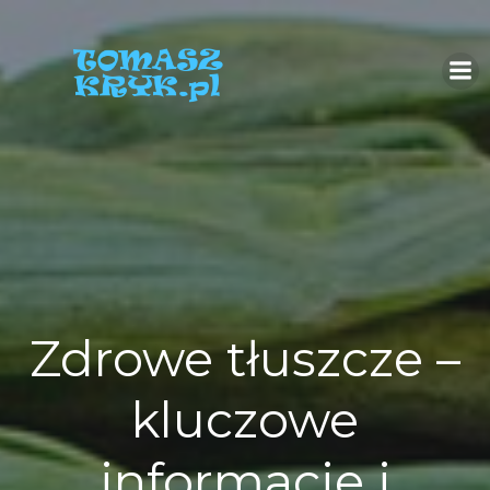
Skip
to
content
Zdrowe tłuszcze –
kluczowe
informacje i