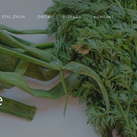
STYL ŻYCIA
DIETA
PORADY
KONTAKT
e