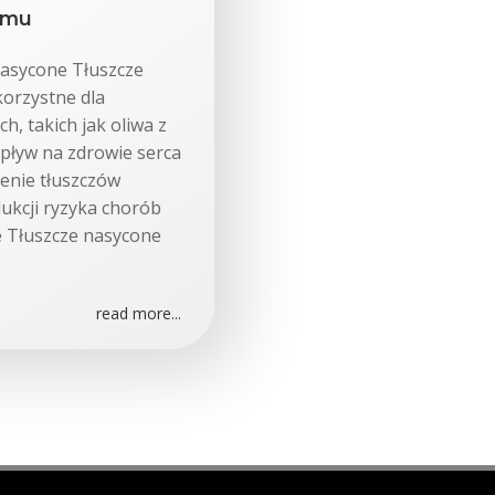
izmu
nasycone Tłuszcze
korzystne dla
h, takich jak oliwa z
wpływ na zdrowie serca
enie tłuszczów
ukcji ryzyka chorób
 Tłuszcze nasycone
read more...