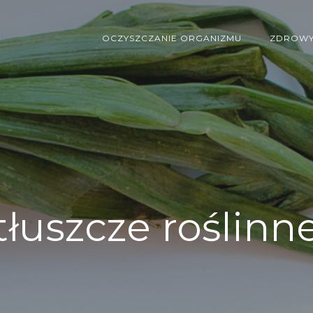
OCZYSZCZANIE ORGANIZMU
ZDROWY 
tłuszcze roślinn