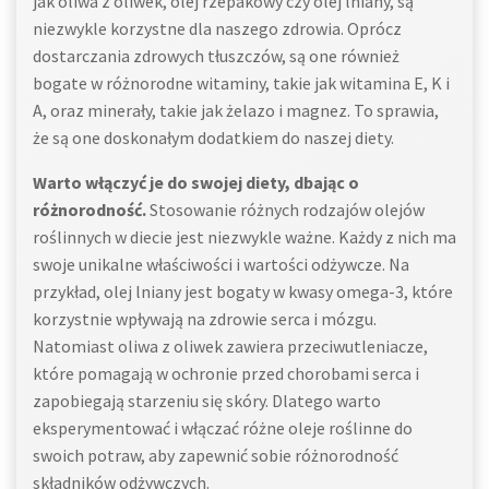
jak oliwa z oliwek, olej rzepakowy czy olej lniany, są
niezwykle korzystne dla naszego zdrowia. Oprócz
dostarczania zdrowych tłuszczów, są one również
bogate w różnorodne witaminy, takie jak witamina E, K i
A, oraz minerały, takie jak żelazo i magnez. To sprawia,
że są one doskonałym dodatkiem do naszej diety.
Warto włączyć je do swojej diety, dbając o
różnorodność.
Stosowanie różnych rodzajów olejów
roślinnych w diecie jest niezwykle ważne. Każdy z nich ma
swoje unikalne właściwości i wartości odżywcze. Na
przykład, olej lniany jest bogaty w kwasy omega-3, które
korzystnie wpływają na zdrowie serca i mózgu.
Natomiast oliwa z oliwek zawiera przeciwutleniacze,
które pomagają w ochronie przed chorobami serca i
zapobiegają starzeniu się skóry. Dlatego warto
eksperymentować i włączać różne oleje roślinne do
swoich potraw, aby zapewnić sobie różnorodność
składników odżywczych.